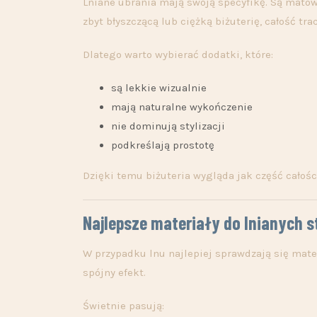
Lniane ubrania mają swoją specyfikę. Są matowe
zbyt błyszczącą lub ciężką biżuterię, całość tra
Dlatego warto wybierać dodatki, które:
są lekkie wizualnie
mają naturalne wykończenie
nie dominują stylizacji
podkreślają prostotę
Dzięki temu biżuteria wygląda jak część całośc
Najlepsze materiały do lnianych st
W przypadku lnu najlepiej sprawdzają się mater
spójny efekt.
Świetnie pasują: