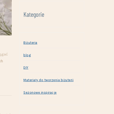
Kategorie
Biżuteria
ięgać
blog
ch
DIY
Materiały do tworzenia biżuterii
Sezonowe inspiracje