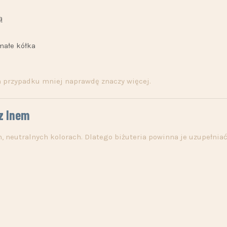
ą
 małe kółka
 przypadku mniej naprawdę znaczy więcej.
 z lnem
, neutralnych kolorach. Dlatego biżuteria powinna je uzupełniać,