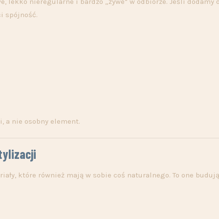
, lekko nieregularne i bardzo „żywe” w odbiorze. Jeśli dodamy 
ci spójność.
i, a nie osobny element.
ylizacji
iały, które również mają w sobie coś naturalnego. To one buduj