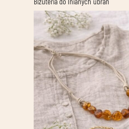
Biżuteria do lnianych ubrań