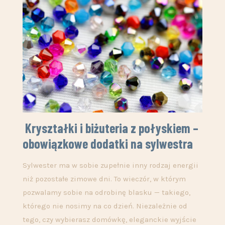
Kryształki i biżuteria z połyskiem –
obowiązkowe dodatki na sylwestra
Sylwester ma w sobie zupełnie inny rodzaj energii
niż pozostałe zimowe dni. To wieczór, w którym
pozwalamy sobie na odrobinę blasku — takiego,
którego nie nosimy na co dzień. Niezależnie od
tego, czy wybierasz domówkę, eleganckie wyjście