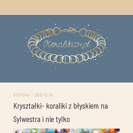
Skip
to
content
Koraliki, biżuteria- porady i inspiracje
KORALIKI 24- Z PASJI DO KORALIKÓW
BIŻUTERIA
/
2025-12-30
Kryształki- koraliki z błyskiem na
Sylwestra i nie tylko