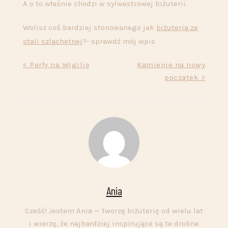
A o to właśnie chodzi w sylwestrowej biżuterii.
Wolisz coś bardziej stonowanego jak
biżuteria ze
stali szlachetnej
?- sprawdź mój wpis
Nawigacja
< Perły na Wigilię
Kamienie na nowy
początek >
wpisu
Ania
Cześć! Jestem Ania — tworzę biżuterię od wielu lat
i wierzę, że najbardziej inspirujące są te drobne