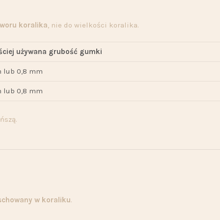
tworu koralika
, nie do wielkości koralika.
ściej używana grubość gumki
 lub 0,8 mm
 lub 0,8 mm
ńszą.
schowany w koraliku
.