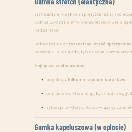
Gumka stretch (elastyczna)
Jest bardziej miękka i sprężysta niż silikonowa.
Dobrze „układa się” w bransoletkach wielorzę
nadgarstka.
Jednocześnie z czasem
traci część sprężystośc
noszeniu. To nie wada, tylko cecha, ważna prz
Najlepsze zastosowania:
projekty
z kilkoma rzędami koralików
bransoletki, które mają być bardzo wygo
sytuacje, w których łatwo wiązany supełek
Gumka kapeluszowa (w oplocie)