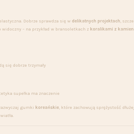
 elastyczna. Dobrze sprawdza się w
delikatnych projektach
, szcz
 widoczny – na przykład w bransoletkach z
koralikami z kamien
dą się dobrze trzymały
stetyka supełka ma znaczenie
 zazwyczaj gumki
koreańskie
, które zachowują sprężystość dłużej
wiatła.