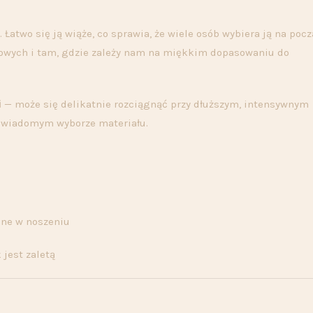
 Łatwo się ją wiąże, co sprawia, że wiele osób wybiera ją na pocz
dowych i tam, gdzie zależy nam na miękkim dopasowaniu do
i
— może się delikatnie rozciągnąć przy dłuższym, intensywnym
y świadomym wyborze materiału.
dne w noszeniu
 jest zaletą