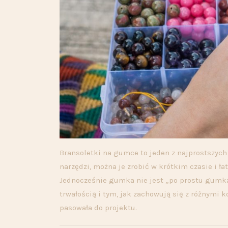
Bransoletki na gumce to jeden z najprostszych
narzędzi, można je zrobić w krótkim czasie i ł
Jednocześnie gumka nie jest „po prostu gumką” 
trwałością i tym, jak zachowują się z różnymi k
pasowała do projektu.