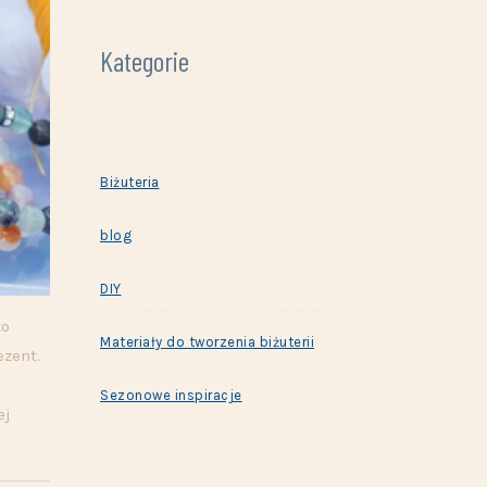
Kategorie
Biżuteria
blog
DIY
żo
Materiały do tworzenia biżuterii
ezent.
Sezonowe inspiracje
ej